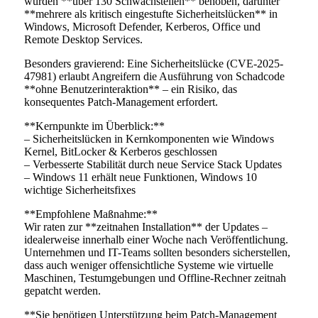
wurden **über 130 Schwachstellen** behoben, darunter
**mehrere als kritisch eingestufte Sicherheitslücken** in
Windows, Microsoft Defender, Kerberos, Office und
Remote Desktop Services.
Besonders gravierend: Eine Sicherheitslücke (CVE-2025-
47981) erlaubt Angreifern die Ausführung von Schadcode
**ohne Benutzerinteraktion** – ein Risiko, das
konsequentes Patch-Management erfordert.
**Kernpunkte im Überblick:**
– Sicherheitslücken in Kernkomponenten wie Windows
Kernel, BitLocker & Kerberos geschlossen
– Verbesserte Stabilität durch neue Service Stack Updates
– Windows 11 erhält neue Funktionen, Windows 10
wichtige Sicherheitsfixes
**Empfohlene Maßnahme:**
Wir raten zur **zeitnahen Installation** der Updates –
idealerweise innerhalb einer Woche nach Veröffentlichung.
Unternehmen und IT-Teams sollten besonders sicherstellen,
dass auch weniger offensichtliche Systeme wie virtuelle
Maschinen, Testumgebungen und Offline-Rechner zeitnah
gepatcht werden.
**Sie benötigen Unterstützung beim Patch-Management