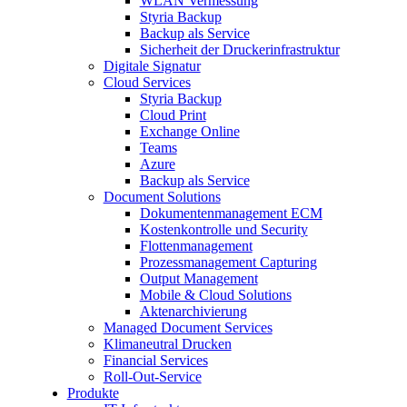
WLAN Vermessung
Styria Backup
Backup als Service
Sicherheit der Druckerinfrastruktur
Digitale Signatur
Cloud Services
Styria Backup
Cloud Print
Exchange Online
Teams
Azure
Backup als Service
Document Solutions
Dokumentenmanagement ECM
Kostenkontrolle und Security
Flottenmanagement
Prozessmanagement Capturing
Output Management
Mobile & Cloud Solutions
Aktenarchivierung
Managed Document Services
Klimaneutral Drucken
Financial Services
Roll-Out-Service
Produkte