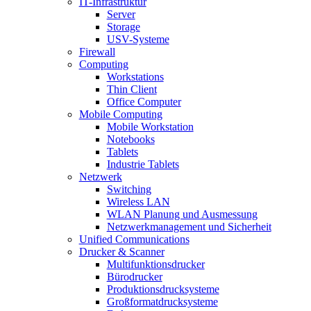
IT-Infrastruktur
Server
Storage
USV-Systeme
Firewall
Computing
Workstations
Thin Client
Office Computer
Mobile Computing
Mobile Workstation
Notebooks
Tablets
Industrie Tablets
Netzwerk
Switching
Wireless LAN
WLAN Planung und Ausmessung
Netzwerkmanagement und Sicherheit
Unified Communications
Drucker & Scanner
Multifunktionsdrucker
Bürodrucker
Produktionsdrucksysteme
Großformatdrucksysteme