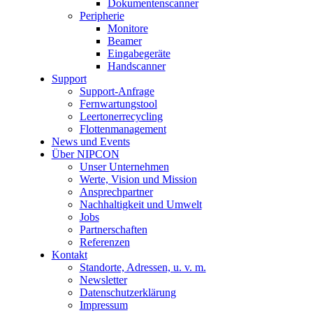
Dokumentenscanner
Peripherie
Monitore
Beamer
Eingabegeräte
Handscanner
Support
Support-Anfrage
Fernwartungstool
Leertonerrecycling
Flottenmanagement
News und Events
Über NIPCON
Unser Unternehmen
Werte, Vision und Mission
Ansprechpartner
Nachhaltigkeit und Umwelt
Jobs
Partnerschaften
Referenzen
Kontakt
Standorte, Adressen, u. v. m.
Newsletter
Datenschutzerklärung
Impressum