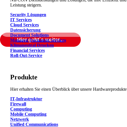
Leistung steigern.
Security Lösungen
IT Services
Cloud Services
Datensicherung
Document Solutions
Hier geht´s weiter...
Managed Document Services
Klimaneutral Drucken
Financial Services
MEHRSTUFIGES
Roll-Out-Service
SICHERHEITSKONZEPT
Produkte
SIND SIE
Hier erhalten Sie einen Überblick über unsere Hardwareprodukte
AUCH GUT
IT-Infrastruktur
Firewall
Computing
GESCHÜTZT?
Mobile Computing
Netzwerk
Unified Communications