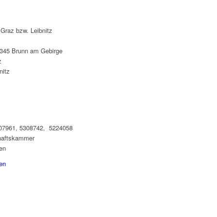
 Graz bzw. Leibnitz
2345 Brunn am Gebirge
z
nitz
307961, 5308742, 5224058
chaftskammer
en
en