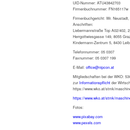
UID-Nummer: ATU43842703
Firmenbuchnummer: FN165117w
Firmenbuchgericht: Wr. Neustadt,
Anschriften:
Liebermannstraße Top A02/402, 
Herrgottwiesgasse 149, 8055 Gra
Kindermann-Zentrum 5, 8430 Leib
Telefonnummer: 05 0307
Faxnummer: 05 0307 199
E-Mail:
office@nipcon.at
Mitgliedschaften bei der WKO: 5
zur
Informationspflicht
der Wirts
https://www.wko.at/stmk/maschin
https://www.wko.at/stmk/maschin
Fotos:
www.pixabay.com
www.pexels.com