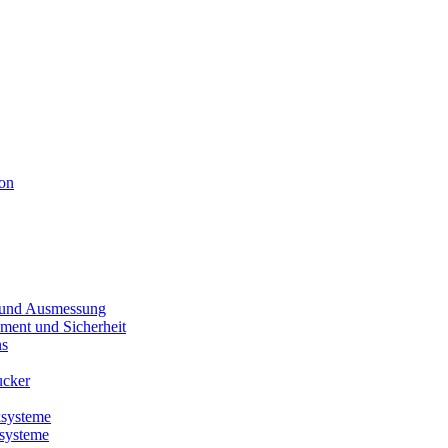
ion
und Ausmessung
ent und Sicherheit
ns
ucker
ksysteme
systeme