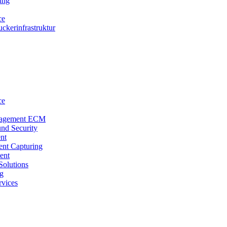
ung
ce
uckerinfrastruktur
ce
agement ECM
und Security
nt
nt Capturing
ent
Solutions
ng
vices