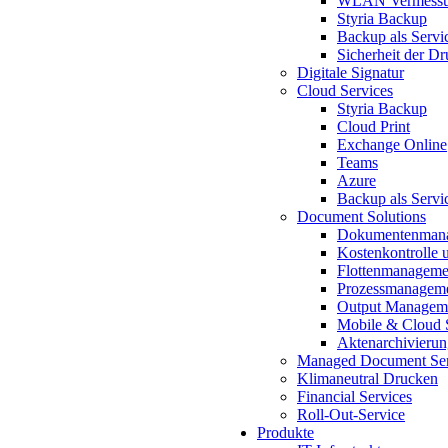
WLAN Vermess
Styria Backup
Backup als Servi
Sicherheit der Dr
Digitale Signatur
Cloud Services
Styria Backup
Cloud Print
Exchange Online
Teams
Azure
Backup als Servi
Document Solutions
Dokumentenman
Kostenkontrolle 
Flottenmanageme
Prozessmanageme
Output Managem
Mobile & Cloud 
Aktenarchivieru
Managed Document Ser
Klimaneutral Drucken
Financial Services
Roll-Out-Service
Produkte