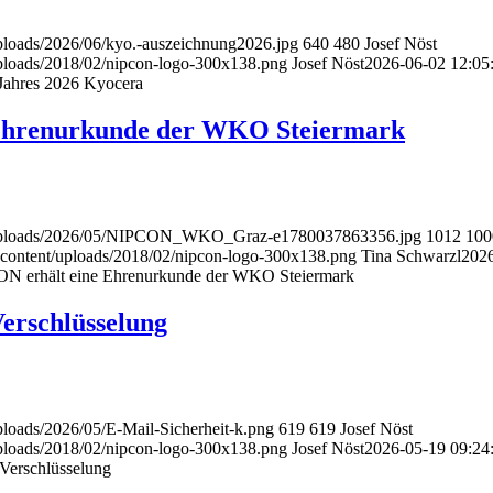
ploads/2026/06/kyo.-auszeichnung2026.jpg
640
480
Josef Nöst
uploads/2018/02/nipcon-logo-300x138.png
Josef Nöst
2026-06-02 12:05
 Jahres 2026 Kyocera
Ehrenurkunde der WKO Steiermark
t/uploads/2026/05/NIPCON_WKO_Graz-e1780037863356.jpg
1012
100
-content/uploads/2018/02/nipcon-logo-300x138.png
Tina Schwarzl
202
N erhält eine Ehrenurkunde der WKO Steiermark
erschlüsselung
ploads/2026/05/E-Mail-Sicherheit-k.png
619
619
Josef Nöst
uploads/2018/02/nipcon-logo-300x138.png
Josef Nöst
2026-05-19 09:24
 Verschlüsselung