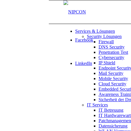
Services & Lösungen
Security Lösungen
Facebook
Firewall
DNS Security
Penetration Test
Cybersecurity
IP Shield
LinkedIn
Endpoint Securit
Mail Security
Mobile Security
Cloud Security
Embedded Securi
Awareness Train
Sicherheit der Dr
IT Services
IT Betreuung
IT Hardwarewar
Patchmanagemen
Datensicherung