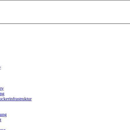
y
ty
ing
uckerinfrastruktur
tung
t