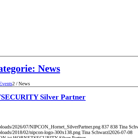
ategorie: News
Events
2
/
News
ECURITY Silver Partner
uploads/2026/07/NIPCON_Hornet_SilverPartner.png
837
838
Tina Sch
uploads/2018/02/nipcon-logo-300x138.png
Tina Schwarzl
2026-07-08
N ist HORNETSECURITY Silver Partner