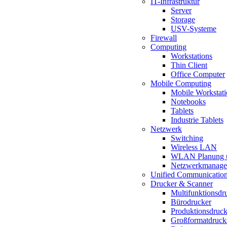
IT-Infrastruktur
Server
Storage
USV-Systeme
Firewall
Computing
Workstations
Thin Client
Office Computer
Mobile Computing
Mobile Workstat
Notebooks
Tablets
Industrie Tablets
Netzwerk
Switching
Wireless LAN
WLAN Planung 
Netzwerkmanagem
Unified Communicatio
Drucker & Scanner
Multifunktionsdr
Bürodrucker
Produktionsdruc
Großformatdruck