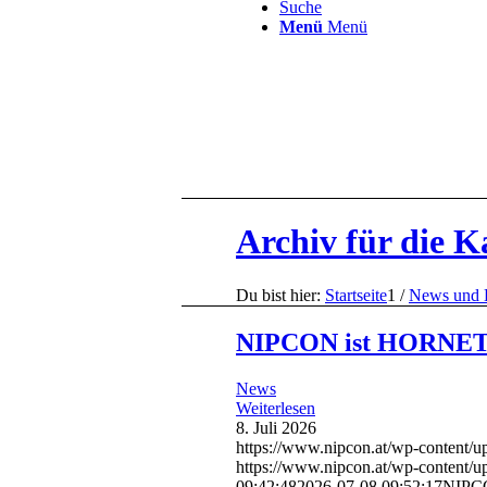
Suche
Menü
Menü
Archiv für die K
Du bist hier:
Startseite
1
/
News und 
NIPCON ist HORNETS
News
Weiterlesen
8. Juli 2026
https://www.nipcon.at/wp-content/
https://www.nipcon.at/wp-content/
09:42:48
2026-07-08 09:52:17
NIPCO