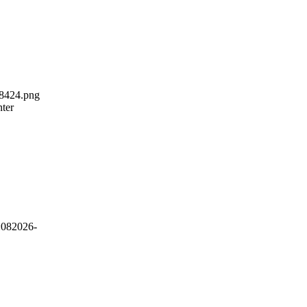
58424.png
ter
:08
2026-