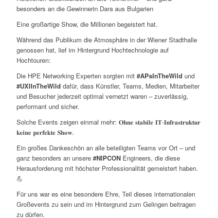
besonders an die Gewinnerin Dara aus Bulgarien
Eine großartige Show, die Millionen begeistert hat.
Während das Publikum die Atmosphäre in der Wiener Stadthalle
genossen hat, lief im Hintergrund Hochtechnologie auf
Hochtouren:
Die HPE Networking Experten sorgten mit
#APsInTheWild
und
#UXIInTheWild
dafür, dass Künstler, Teams, Medien, Mitarbeiter
und Besucher jederzeit optimal vernetzt waren – zuverlässig,
performant und sicher.
Solche Events zeigen einmal mehr: 𝐎𝐡𝐧𝐞 𝐬𝐭𝐚𝐛𝐢𝐥𝐞 𝐈𝐓‑𝐈𝐧𝐟𝐫𝐚𝐬𝐭𝐫𝐮𝐤𝐭𝐮𝐫
𝐤𝐞𝐢𝐧𝐞 𝐩𝐞𝐫𝐟𝐞𝐤𝐭𝐞 𝐒𝐡𝐨𝐰.
Ein großes Dankeschön an alle beteiligten Teams vor Ort – und
ganz besonders an unsere
#NIPCON
Engineers
, die diese
Herausforderung mit höchster Professionalität gemeistert haben.
💪
Für uns war es eine besondere Ehre, Teil dieses internationalen
Großevents zu sein und im Hintergrund zum Gelingen beitragen
zu dürfen.