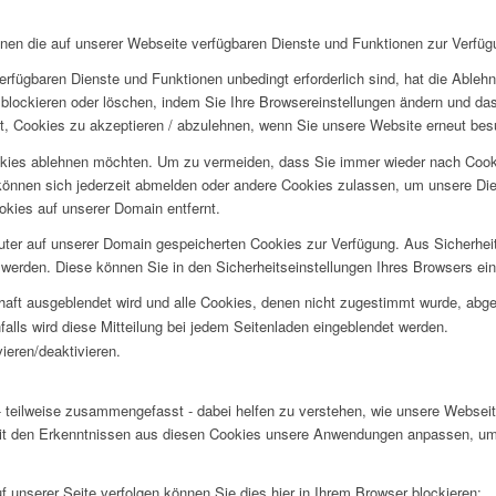
hnen die auf unserer Webseite verfügbaren Dienste und Funktionen zur Verfügu
erfügbaren Dienste und Funktionen unbedingt erforderlich sind, hat die Able
blockieren oder löschen, indem Sie Ihre Browsereinstellungen ändern und das
t, Cookies zu akzeptieren / abzulehnen, wenn Sie unsere Website erneut be
okies ablehnen möchten. Um zu vermeiden, dass Sie immer wieder nach Cookie
e können sich jederzeit abmelden oder andere Cookies zulassen, um unsere D
okies auf unserer Domain entfernt.
puter auf unserer Domain gespeicherten Cookies zur Verfügung. Aus Sicherhe
werden. Diese können Sie in den Sicherheitseinstellungen Ihres Browsers ei
rhaft ausgeblendet wird und alle Cookies, denen nicht zugestimmt wurde, abg
falls wird diese Mitteilung bei jedem Seitenladen eingeblendet werden.
ieren/deaktivieren.
 teilweise zusammengefasst - dabei helfen zu verstehen, wie unsere Webseite
t den Erkenntnissen aus diesen Cookies unsere Anwendungen anpassen, um I
f unserer Seite verfolgen können Sie dies hier in Ihrem Browser blockieren: